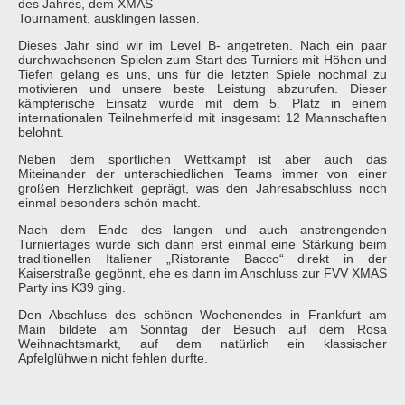
des Jahres, dem XMAS
Tournament, ausklingen lassen.
Dieses Jahr sind wir im Level B- angetreten. Nach ein paar
durchwachsenen Spielen zum Start des Turniers mit Höhen und
Tiefen gelang es uns, uns für die letzten Spiele nochmal zu
motivieren und unsere beste Leistung abzurufen. Dieser
kämpferische Einsatz wurde mit dem 5. Platz in einem
internationalen Teilnehmerfeld mit insgesamt 12 Mannschaften
belohnt.
Neben dem sportlichen Wettkampf ist aber auch das
Miteinander der unterschiedlichen Teams immer von einer
großen Herzlichkeit geprägt, was den Jahresabschluss noch
einmal besonders schön macht.
Nach dem Ende des langen und auch anstrengenden
Turniertages wurde sich dann erst einmal eine Stärkung beim
traditionellen Italiener „Ristorante Bacco“ direkt in der
Kaiserstraße gegönnt, ehe es dann im Anschluss zur FVV XMAS
Party ins K39 ging.
Den Abschluss des schönen Wochenendes in Frankfurt am
Main bildete am Sonntag der Besuch auf dem Rosa
Weihnachtsmarkt, auf dem natürlich ein klassischer
Apfelglühwein nicht fehlen durfte.