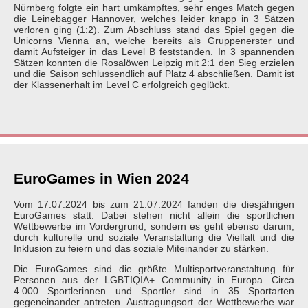
Nürnberg folgte ein hart umkämpftes, sehr enges Match gegen
die Leinebagger Hannover, welches leider knapp in 3 Sätzen
verloren ging (1:2). Zum Abschluss stand das Spiel gegen die
Unicorns Vienna an, welche bereits als Gruppenerster und
damit Aufsteiger in das Level B feststanden. In 3 spannenden
Sätzen konnten die Rosalöwen Leipzig mit 2:1 den Sieg erzielen
und die Saison schlussendlich auf Platz 4 abschließen. Damit ist
der Klassenerhalt im Level C erfolgreich geglückt.
EuroGames in Wien 2024
Vom 17.07.2024 bis zum 21.07.2024 fanden die diesjährigen
EuroGames statt. Dabei stehen nicht allein die sportlichen
Wettbewerbe im Vordergrund, sondern es geht ebenso darum,
durch kulturelle und soziale Veranstaltung die Vielfalt und die
Inklusion zu feiern und das soziale Miteinander zu stärken.
Die EuroGames sind die größte Multisportveranstaltung für
Personen aus der LGBTIQIA+ Community in Europa. Circa
4.000 Sportlerinnen und Sportler sind in 35 Sportarten
gegeneinander antreten. Austragungsort der Wettbewerbe war