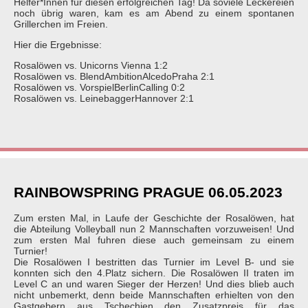
Helfer*Innen für diesen erfolgreichen Tag! Da soviele Leckereien
noch übrig waren, kam es am Abend zu einem spontanen
Grillerchen im Freien.
Hier die Ergebnisse:
Rosalöwen vs. Unicorns Vienna 1:2
Rosalöwen vs. BlendAmbitionAlcedoPraha 2:1
Rosalöwen vs. VorspielBerlinCalling 0:2
Rosalöwen vs. LeinebaggerHannover 2:1
RAINBOWSPRING PRAGUE 06.05.2023
Zum ersten Mal, in Laufe der Geschichte der Rosalöwen, hat
die Abteilung Volleyball nun 2 Mannschaften vorzuweisen! Und
zum ersten Mal fuhren diese auch gemeinsam zu einem
Turnier!
Die Rosalöwen I bestritten das Turnier im Level B- und sie
konnten sich den 4.Platz sichern. Die Rosalöwen II traten im
Level C an und waren Sieger der Herzen! Und dies blieb auch
nicht unbemerkt, denn beide Mannschaften erhielten von den
Gastgebern aus Tschechien den Zusatzpreis für das